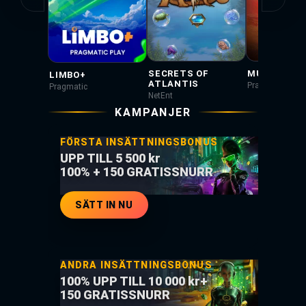
SECRETS OF
MUSTANG 
LIMBO+
ATLANTIS
Pragmatic
Pragmatic
NetEnt
KAMPANJER
FÖRSTA INSÄTTNINGSBONUS
UPP TILL 5 500 kr
100% + 150 GRATISSNURR
SÄTT IN NU
ANDRA INSÄTTNINGSBONUS
100% UPP TILL 10 000 kr+
150 GRATISSNURR