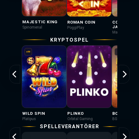
MAJESTIC KING
ROMAN COIN
COIN CRAZE
JACKPOT
Spinomenal
PoggiPlay
Mancala
KRYPTOSPEL
⚡
x50
WILD SPIN
PLINKO
BOOK OF CA
Platipus
Orbital Gaming
BGaming
SPELLEVERANTÖRER