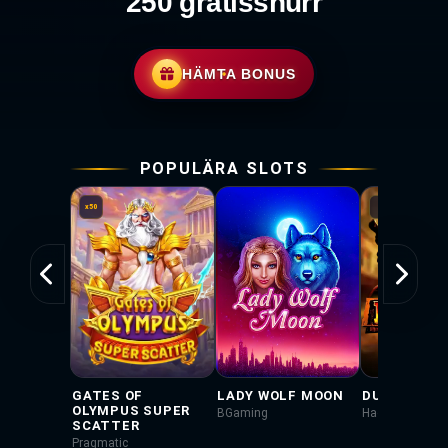
250 gratissnurr
HÄMTA BONUS
POPULÄRA SLOTS
⚡
x50
LADY WOLF MOON
GATES OF
DUEL AT D
OLYMPUS SUPER
BGaming
Hacksaw
SCATTER
Pragmatic